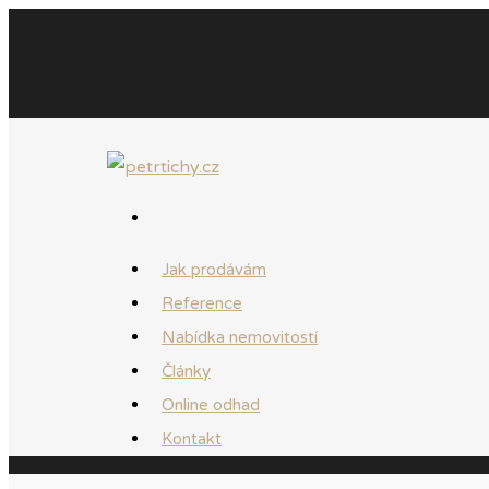
Jak prodávám
Reference
Nabídka nemovitostí
Články
Online odhad
Kontakt