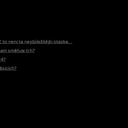
č to není ta nejdůležitější otázka…
 kam směřuje trh?
24?
ěsících?