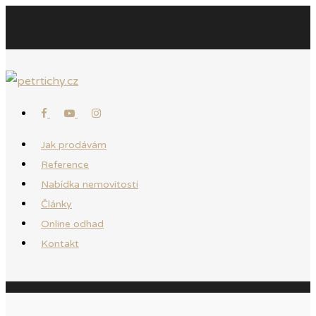
Jak prodávám
Reference
Nabídka nemovitostí
Články
Online odhad
Kontakt