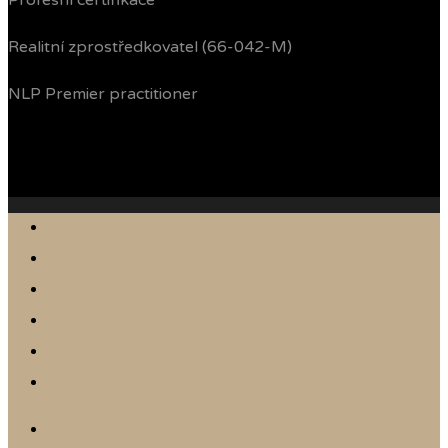
Profesní certifikace
Realitní zprostředkovatel (66-042-M)
NLP Premier practitioner
Jak prodávám
Reference
Nabídka nemovitostí
Články
Online odhad
Kontakt