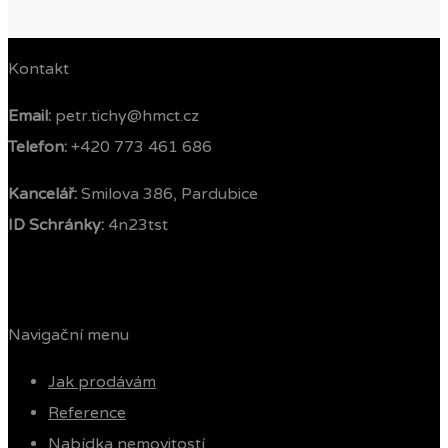
Kontakt
Email:
petr.tichy@hmct.cz
Telefon: ‭
+420 773 461 686‬
Kancelář:
Smilova 386, Pardubice
ID Schránky:
4n23tst
Navigační menu
Jak prodávám
Reference
Nabídka nemovitostí